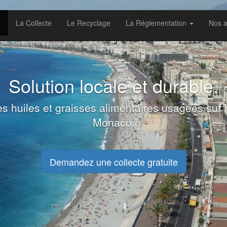
e
La Collecte
Le Recyclage
La Réglementation
Nos a
Respect de la réglemention.
assée pour la Protection de l'Environnement (I
ture. Traitement des corps gras. Certification I
Demandez une collecte gratuite