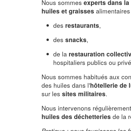
Nous sommes
experts dans la
huiles et graisses
alimentaires
des
restaurants
,
des
snacks
,
de la
restauration collecti
hospitaliers publics ou priv
Nous sommes habitués aux cont
des huiles dans l'
hôtellerie de 
sur les
sites militaires
.
Nous intervenons régulièremen
huiles des déchetteries
de la r
Pratique : nous founissons les 