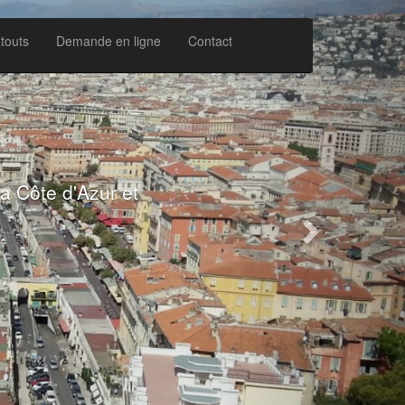
Next
touts
Demande en ligne
Contact
CPE) déclarée en
SCC EU.