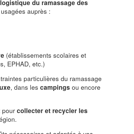
 logistique du ramassage des
 usagées auprès :
ve
(établissements scolaires et
és, EPHAD, etc.)
raintes particulières du ramassage
luxe
, dans les
campings
ou encore
t pour
collecter et recycler les
égion.
fûts nécessaires et adaptés à vos