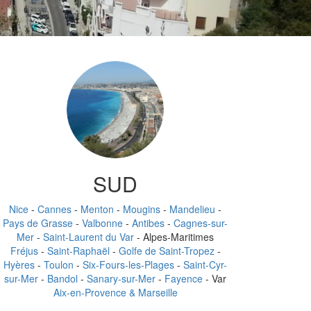
SUD
Nice
-
Cannes
-
Menton
-
Mougins
-
Mandelieu
-
Pays de Grasse
-
Valbonne
-
Antibes
-
Cagnes-sur-
Mer
-
Saint-Laurent du Var
- Alpes-Maritimes
Fréjus
-
Saint-Raphaël
-
Golfe de Saint-Tropez
-
Hyères
-
Toulon
-
Six-Fours-les-Plages
-
Saint-Cyr-
sur-Mer
-
Bandol
-
Sanary-sur-Mer
-
Fayence
- Var
Aix-en-Provence & Marseille