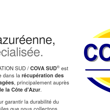
azuréenne,
cialisée.
®
ATION SUD /
COVA SUD
est
e dans la
récupération des
sagées
, principalement auprès
de la Côte d'Azur
.
r garantir la durabilité du
uiles que nous collectons.