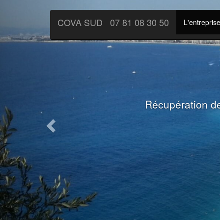
Previous
COVA SUD
07 81 08 30 50
L'entrepris
Installation Cl
préfec