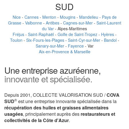
SUD
Nice
-
Cannes
-
Menton
-
Mougins
-
Mandelieu
-
Pays de
Grasse
-
Valbonne
-
Antibes
-
Cagnes-sur-Mer
-
Saint-Laurent
du Var
- Alpes-Maritimes
Fréjus
-
Saint-Raphaël
-
Golfe de Saint-Tropez
-
Hyères
-
Toulon
-
Six-Fours-les-Plages
-
Saint-Cyr-sur-Mer
-
Bandol
-
Sanary-sur-Mer
-
Fayence
- Var
Aix-en-Provence & Marseille
Une entreprise azuréenne,
innovante et spécialisée.
Depuis 2001, COLLECTE VALORISATION SUD /
COVA
®
SUD
est une entreprise innovante spécialisée dans la
récupération des huiles et graisses alimentaires
usagées
, principalement auprès des
restaurateurs et
collectivités de la Côte d'Azur
.