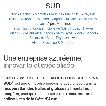
SUD
Nice
-
Cannes
-
Menton
-
Mougins
-
Mandelieu
-
Pays de
Grasse
-
Valbonne
-
Antibes
-
Cagnes-sur-Mer
-
Saint-Laurent
du Var
- Alpes-Maritimes
Fréjus
-
Saint-Raphaël
-
Golfe de Saint-Tropez
-
Hyères
-
Toulon
-
Six-Fours-les-Plages
-
Saint-Cyr-sur-Mer
-
Bandol
-
Sanary-sur-Mer
-
Fayence
- Var
Aix-en-Provence & Marseille
Une entreprise azuréenne,
innovante et spécialisée.
Depuis 2001, COLLECTE VALORISATION SUD /
COVA
®
SUD
est une entreprise innovante spécialisée dans la
récupération des huiles et graisses alimentaires
usagées
, principalement auprès des
restaurateurs et
collectivités de la Côte d'Azur
.