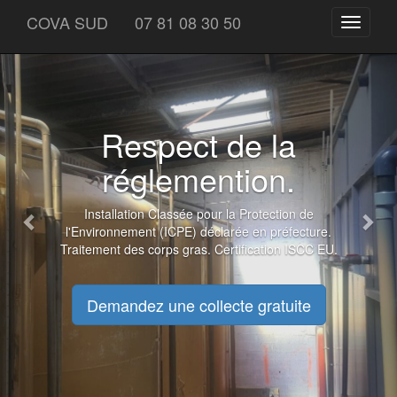
Previous
Nex
COVA SUD
07 81 08 30 50
Toggle
navigati
Respect de la
réglemention.
Installation Classée pour la Protection de
l'Environnement (ICPE) déclarée en préfecture.
Traitement des corps gras. Certification ISCC EU.
Demandez une collecte gratuite