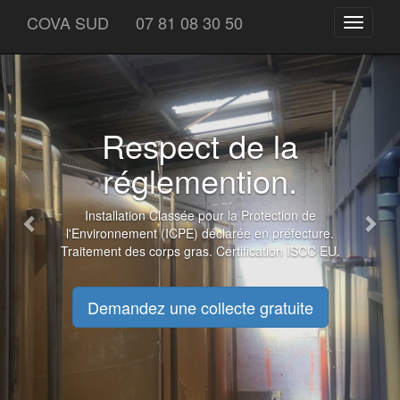
Previous
Nex
COVA SUD
07 81 08 30 50
Toggle
navigati
Respect de la
réglemention.
Installation Classée pour la Protection de
l'Environnement (ICPE) déclarée en préfecture.
Traitement des corps gras. Certification ISCC EU.
Demandez une collecte gratuite