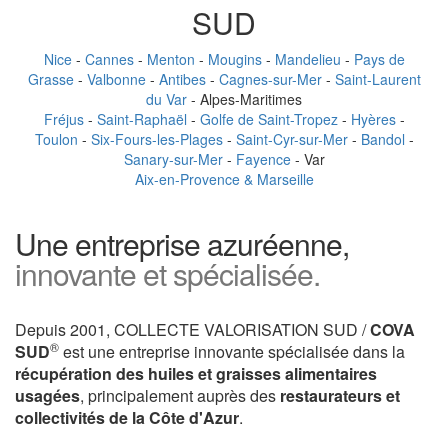
SUD
Nice
-
Cannes
-
Menton
-
Mougins
-
Mandelieu
-
Pays de
Grasse
-
Valbonne
-
Antibes
-
Cagnes-sur-Mer
-
Saint-Laurent
du Var
- Alpes-Maritimes
Fréjus
-
Saint-Raphaël
-
Golfe de Saint-Tropez
-
Hyères
-
Toulon
-
Six-Fours-les-Plages
-
Saint-Cyr-sur-Mer
-
Bandol
-
Sanary-sur-Mer
-
Fayence
- Var
Aix-en-Provence & Marseille
Une entreprise azuréenne,
innovante et spécialisée.
Depuis 2001, COLLECTE VALORISATION SUD /
COVA
®
SUD
est une entreprise innovante spécialisée dans la
récupération des huiles et graisses alimentaires
usagées
, principalement auprès des
restaurateurs et
collectivités de la Côte d'Azur
.